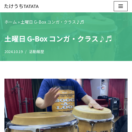
コ
ホーム
»
土曜日 G-Box コンガ・クラス♪♬
ン
テ
土曜日 G-Box コンガ・クラス♪♬
ン
ツ
2024.10.19
活動履歴
へ
ス
キ
ッ
プ