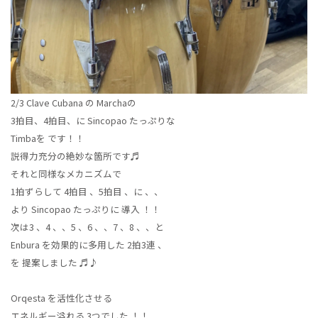
2/3 Clave Cubana の Marchaの
3拍目、4拍目、に Sincopao たっぷりな
Timbaを です！！
説得力充分の絶妙な箇所です♬
それと同様なメカニズムで
1拍ずらして 4拍目 、5拍目 、に 、、
より Sincopao たっぷりに 導入 ！！
次は3 、4 、、5 、6 、、7 、8 、、と
Enbura を効果的に多用した 2拍3連 、
を 提案しました ♬♪
Orqesta を活性化させる
エネルギー溢れる 3つでした ！！