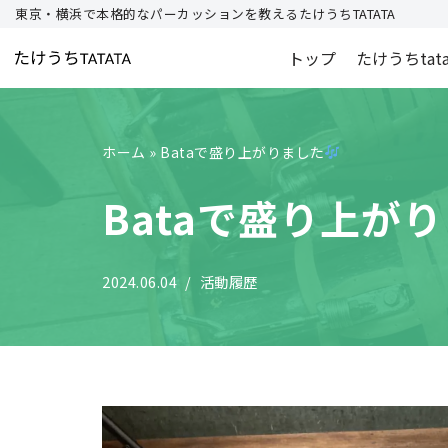
東京・横浜で本格的なパーカッションを教えるたけうちTATATA
コ
トップ
たけうちtat
ン
テ
ン
ホーム
»
Bataで盛り上がりました
ツ
へ
Bataで盛り上が
ス
キ
ッ
2024.06.04
活動履歴
プ