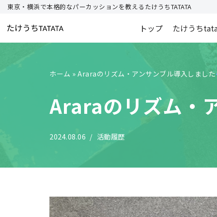
東京・横浜で本格的なパーカッションを教えるたけうちTATATA
コ
トップ
たけうちtat
ン
テ
ン
ホーム
»
Araraのリズム・アンサンブル導入しました
ツ
へ
Araraのリズム
ス
キ
ッ
2024.08.06
活動履歴
プ