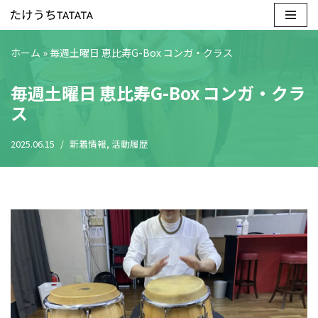
コ
ホーム
»
毎週土曜日 恵比寿G-Box コンガ・クラス
ン
テ
毎週土曜日 恵比寿G-Box コンガ・クラ
ン
ス
ツ
へ
2025.06.15
新着情報
,
活動履歴
ス
キ
ッ
プ