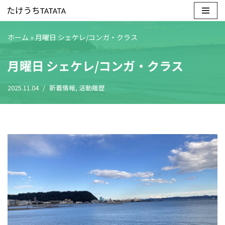
コ
ホーム
»
月曜日 シェケレ/コンガ・クラス
ン
テ
月曜日 シェケレ/コンガ・クラス
ン
ツ
2025.11.04
新着情報
,
活動履歴
へ
ス
キ
ッ
プ