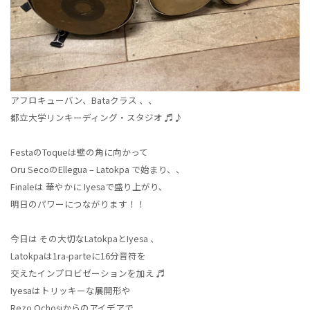
アフロキューバン、Bataクラス 、、
都立大学リンキーディング・スタジオ ♬♪
FestaのToqueは壁の角に向かって
Oru SecoのEllegua – Latokpa で始まり、、
Finaleは 華やかに Iyesaで盛り上がり、
明日のパワーにつながります！！
今日は その大切なLatokpaとIyesa 、
Latokpaは1ra-parteに16分音符を
交えたインプロビゼーションを加え ♬
Iyesaはトリッキーな展開形や
Rezo Ochosiからのアイデアで