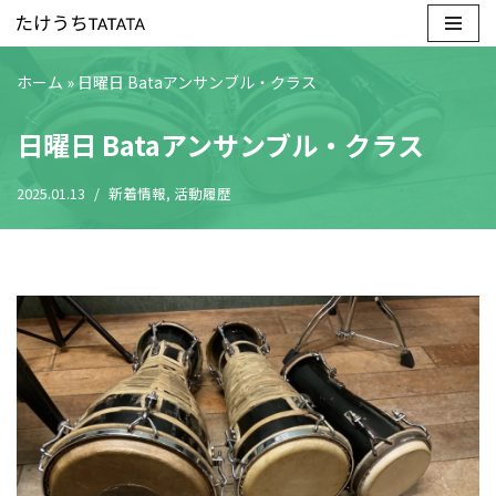
コ
ホーム
»
日曜日 Bataアンサンブル・クラス
ン
テ
日曜日 Bataアンサンブル・クラス
ン
ツ
2025.01.13
新着情報
,
活動履歴
へ
ス
キ
ッ
プ