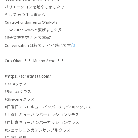
バリエーションを増やしました♪
そして もう１つ重要な
Cuatro-FundamentoのYakota
〜Sokutaniwoへと繋げました♬
16分音符を交えた 2種類の
Conversation は粋で 、イイ感じです
Ciro Okan ！！ Mucho Ache ！！
#https://achetatata.com/
#Bataクラス
#Rumbaクラス
#Shekereクラス
#日曜日アフロキューバンパーカッションクラス
#土曜日キューバンパーカッションクラス
#恵比寿キューバンパーカッションクラス
#シェケレコンガアンサンブルクラス
#受講生募集中