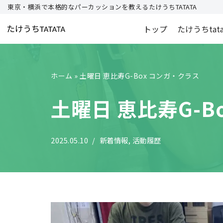
東京・横浜で本格的なパーカッションを教えるたけうちTATATA
コ
トップ
たけうちtat
ン
テ
ン
ホーム
»
土曜日 恵比寿G-Box コンガ・クラス
ツ
へ
土曜日 恵比寿G-B
ス
キ
ッ
2025.05.10
新着情報
,
活動履歴
プ