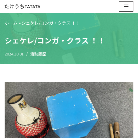
コ
ホーム
»
シェケレ/コンガ・クラス ！！
ン
テ
シェケレ/コンガ・クラス ！！
ン
ツ
2024.10.01
活動履歴
へ
ス
キ
ッ
プ