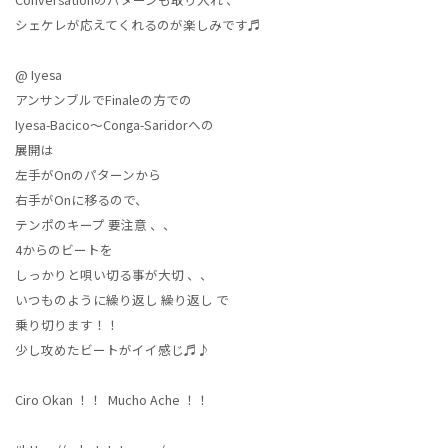
シェケレが応えてくれるのが楽しみです♬
@ Iyesa
アンサンブルでFinaleの方での
Iyesa-Bacico〜Conga-Saridorへの
展開は
左手がOnのパターンから
右手がOnに移るので、
テンポのキープ 要注意 、、
4からのビートを
しっかりと唄い切る事が大切 、、
いつものように繰り返し 繰り返し で
乗り切ります！！
少し攻めたビートがイイ感じ♬♪
Ciro Okan ！！ Mucho Ache ！！