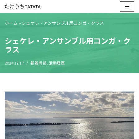
コ
ホーム
»
シェケレ・アンサンブル用コンガ・クラス
ン
テ
シェケレ・アンサンブル用コンガ・ク
ン
ラス
ツ
へ
2024.12.17
新着情報
,
活動履歴
ス
キ
ッ
プ