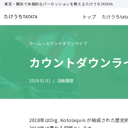
東京・横浜で本格的なパーカッションを教えるたけうちTATATA
コ
トップ
たけうちtat
ン
テ
ン
ホーム
»
カウントダウンライブ
ツ
へ
カウントダウンラ
ス
キ
ッ
2019.01.01
活動履歴
プ
2018年はOrg. Kotolaquin が結成された