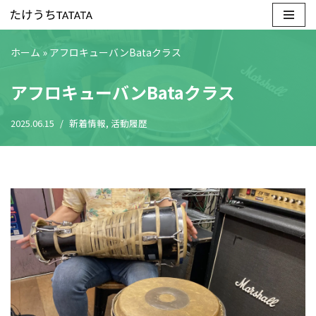
コ
ホーム
»
アフロキューバンBataクラス
ン
テ
アフロキューバンBataクラス
ン
ツ
2025.06.15
新着情報
,
活動履歴
へ
ス
キ
ッ
プ