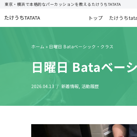
東京・横浜で本格的なパーカッションを教えるたけうちTATATA
コ
トップ
たけうちtat
ン
テ
ン
ホーム
»
日曜日 Bataベーシック・クラス
ツ
へ
日曜日 Bataベ
ス
キ
ッ
2026.04.13
新着情報
,
活動履歴
プ